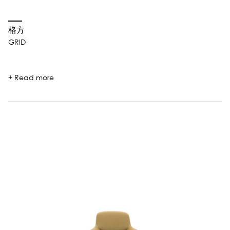
格方
GRID
+ Read more