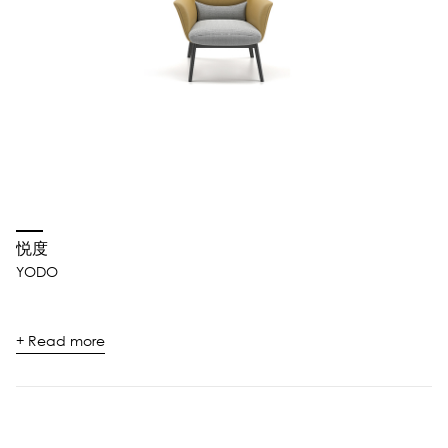
悦度
YODO
+ Read more